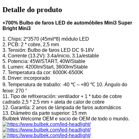
Detalle do produto
+700% Bulbo de faros LED de automóbiles Mini3 Super
Bright Mini3
1. Chips: 2*3570 (45mil*8) módulo LED
2. PCB: 2 * cobre, 2,5 mm
3. Tensión: Bulbo de faros LED DC 9-18V
4. Corrente (13.2V): 3.4a/inicio, 3.1a/estable
5. Potencia: 45W/START, 40W/Stable
6. Lumen: 4200lm/Start, 3600lm/Stable
7. Temperatura da cor: 6000K-6500K
8. Driver: incorporado
9. Temperatura de traballo: -40 ℃～+80 ℃ 10. Ángulo do
feixe: 270 °
11. Tipo de refrixeración: ventilador + 1 * tubo de cobre
cadrado 2,5 * 2,5 mm + aleta de calor de cobre
12. Garantía: 2 anos de lámpada de faros automáticos
13. Diámetro da parte superior: 15 mm
Bulbtek Welcome OEM e socio de OEM de todo o mundo.