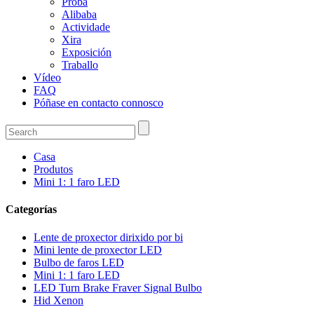
Proba
Alibaba
Actividade
Xira
Exposición
Traballo
Vídeo
FAQ
Póñase en contacto connosco
Casa
Produtos
Mini 1: 1 faro LED
Categorías
Lente de proxector dirixido por bi
Mini lente de proxector LED
Bulbo de faros LED
Mini 1: 1 faro LED
LED Turn Brake Fraver Signal Bulbo
Hid Xenon