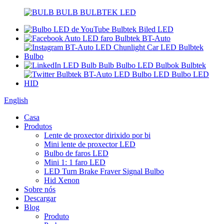
English
Casa
Produtos
Lente de proxector dirixido por bi
Mini lente de proxector LED
Bulbo de faros LED
Mini 1: 1 faro LED
LED Turn Brake Fraver Signal Bulbo
Hid Xenon
Sobre nós
Descargar
Blog
Produto