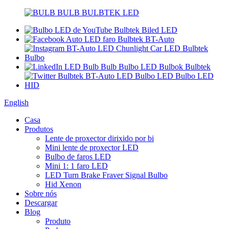
English
Casa
Produtos
Lente de proxector dirixido por bi
Mini lente de proxector LED
Bulbo de faros LED
Mini 1: 1 faro LED
LED Turn Brake Fraver Signal Bulbo
Hid Xenon
Sobre nós
Descargar
Blog
Produto