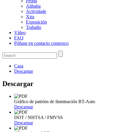
Proba
Alibaba
Actividade
Xira
Exposición
Traballo
Vídeo
FAQ
Póñase en contacto connosco
Casa
Descargar
Descargar
Gráfico de patróns de iluminación BT-Auto
Descargar
DOT / NHTSA / FMVSS
Descargar