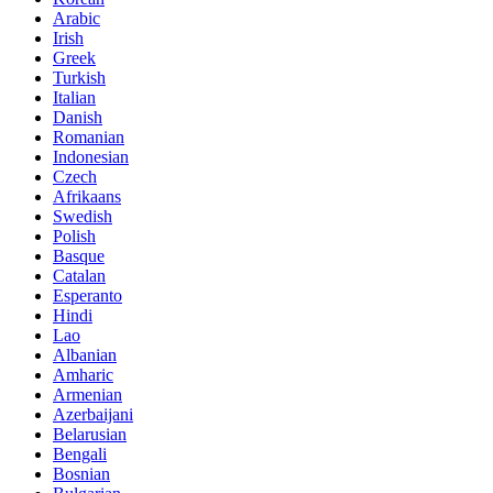
Arabic
Irish
Greek
Turkish
Italian
Danish
Romanian
Indonesian
Czech
Afrikaans
Swedish
Polish
Basque
Catalan
Esperanto
Hindi
Lao
Albanian
Amharic
Armenian
Azerbaijani
Belarusian
Bengali
Bosnian