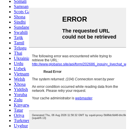
Somali
Samoan
Scots Gaelic
Shona
Sindhi
Sundanese
Swahili
Tajik
Tamil
Telugu
Thai
Ukrainian
Urdu
Uzbek
Vietnamese
Welsh
Xhosa
Yiddish
Yoruba
Zulu
Kinyarwanda
Tatar
Oriya
Turkmen
Uyghur