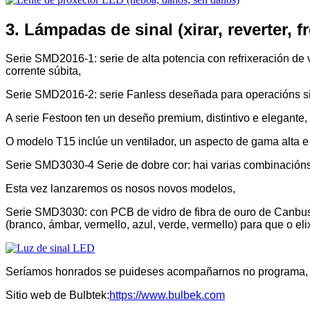
3. Lámpadas de sinal (xirar, reverter, fr
Serie SMD2016-1: serie de alta potencia con refrixeración de 
corrente súbita,
Serie SMD2016-2: serie Fanless deseñada para operacións sil
A serie Festoon ten un deseño premium, distintivo e elegante,
O modelo T15 inclúe un ventilador, un aspecto de gama alta e 
Serie SMD3030-4 Serie de dobre cor: hai varias combinacións
Esta vez lanzaremos os nosos novos modelos,
Serie SMD3030: con PCB de vidro de fibra de ouro de Canbus e
(branco, ámbar, vermello, azul, verde, vermello) para que o eli
Seríamos honrados se puideses acompañarnos no programa, p
Sitio web de Bulbtek:
https://www.bulbek.com