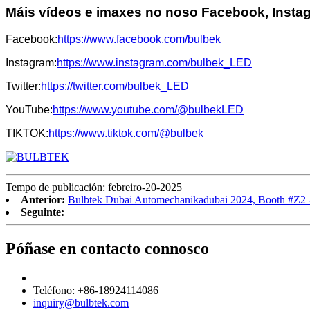
Máis vídeos e imaxes no noso Facebook, Instagr
Facebook:
https://www.facebook.com/bulbek
Instagram:
https://www.instagram.com/bulbek_
LED
Twitter:
https://twitter.com/bulbek_
LED
YouTube:
https://www.youtube.com/@bulbek
LED
TIKTOK:
https://www.tiktok.com/@bulbek
Tempo de publicación: febreiro-20-2025
Anterior:
Bulbtek Dubai Automechanikadubai 2024, Booth #Z2 -
Seguinte:
Póñase en contacto connosco
Teléfono: +86-18924114086
inquiry@bulbtek.com