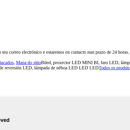
 teu correo electrónico e estaremos en contacto nun prazo de 24 horas.
tacados
,
Mapa do sitio
Biled, proxector LED MINI BI, faro LED, lám
a de reversión LED, lámpada de néboa LED LED LED
Todos os produt