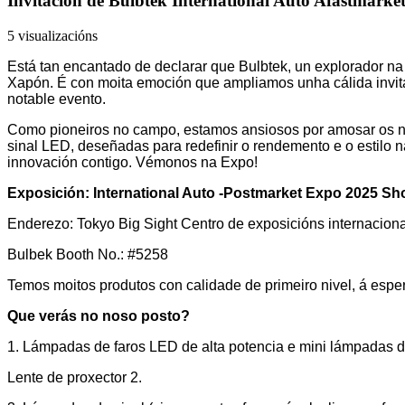
Invitación de Bulbtek International Auto Afastmarke
5 visualizacións
Está tan encantado de declarar que Bulbtek, un explorador na 
Xapón. É con moita emoción que ampliamos unha cálida invitaci
notable evento.
Como pioneiros no campo, estamos ansiosos por amosar os no
sinal LED, deseñadas para redefinir o rendemento e o estilo 
innovación contigo. Vémonos na Expo!
Exposición: International Auto -Postmarket Expo 2025 S
Enderezo: Tokyo Big Sight Centro de exposicións internacionai
Bulbek Booth No.: #5258
Temos moitos produtos con calidade de primeiro nivel, á espe
Que verás no noso posto?
1. Lámpadas de faros LED de alta potencia e mini lámpadas d
Lente de proxector 2.