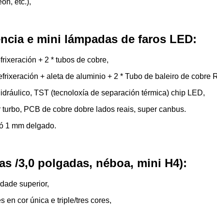
on, etc.),
encia e mini lámpadas de faros LED:
rixeración + 2 * tubos de cobre,
frixeración + aleta de aluminio + 2 * Tubo de baleiro de cobre 
idráulico, TST (tecnoloxía de separación térmica) chip LED,
r turbo, PCB de cobre dobre lados reais, super canbus.
só 1 mm delgado.
as /3,0 polgadas, néboa, mini H4):
idade superior,
en cor única e triple/tres cores,