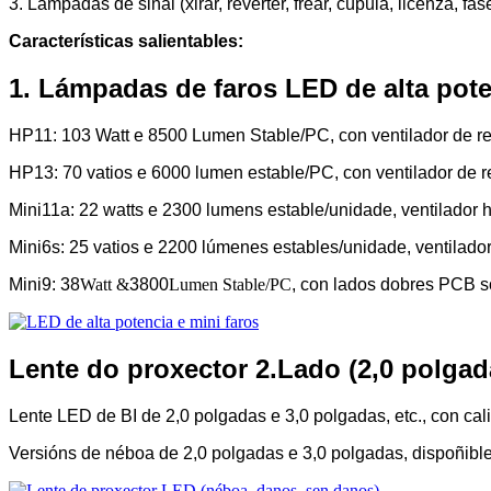
3. Lámpadas de sinal (xirar, reverter, frear, cúpula, licenza, fase
Características salientables:
1. Lámpadas de faros LED de alta pot
HP11: 103 Watt e 8500 Lumen Stable/PC, con ventilador de ref
HP13: 70 vatios e 6000 lumen estable/PC, con ventilador de re
Mini11a: 22 watts e 2300 lumens estable/unidade, ventilador h
Mini6s: 25 vatios e 2200 lúmenes estables/unidade, ventilado
Mini9: 38
Watt &
3800
Lumen Stable/PC
, con lados dobres PCB 
Lente do proxector 2.Lado (2,0 polgad
Lente LED de BI de 2,0 polgadas e 3,0 polgadas, etc., con cal
Versións de néboa de 2,0 polgadas e 3,0 polgadas, dispoñibles 