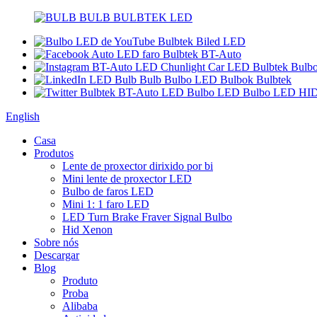
English
Casa
Produtos
Lente de proxector dirixido por bi
Mini lente de proxector LED
Bulbo de faros LED
Mini 1: 1 faro LED
LED Turn Brake Fraver Signal Bulbo
Hid Xenon
Sobre nós
Descargar
Blog
Produto
Proba
Alibaba