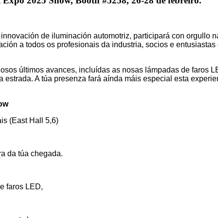
t Expo 2025 Show, Booth #5258, 26-28 de febreiro.
innovación de iluminación automotriz, participará con orgullo 
ón a todos os profesionais da industria, socios e entusiastas d
sos últimos avances, incluídas as nosas lámpadas de faros LE
na estrada. A túa presenza fará aínda máis especial esta exper
how
s (East Hall 5,6)
ra da túa chegada.
e faros LED,